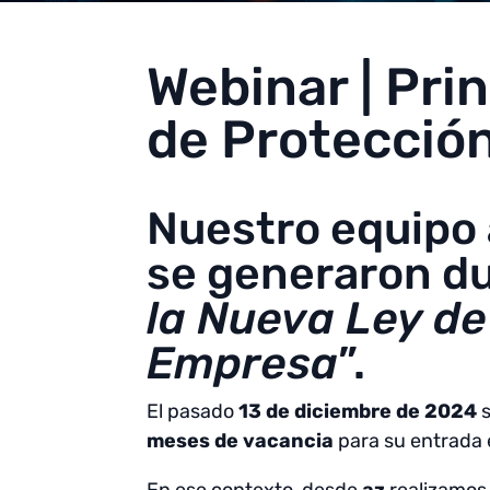
Webinar | Pri
de Protecció
Nuestro equipo
se generaron du
la Nueva Ley de
Empresa
”.
El pasado
13 de diciembre de 2024
s
meses
de vacancia
para su entrada e
En ese contexto, desde
az
realizamos