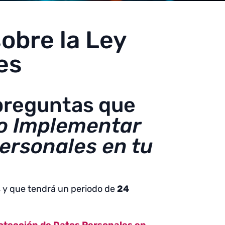
obre la Ley
es
preguntas que
 Implementar
ersonales en tu
s
y que tendrá un periodo de
24
otección de Datos Personales en