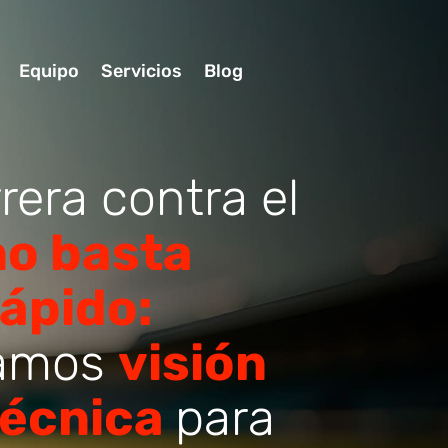
Equipo
Servicios
Blog
rera contra el
no basta
rápido:
amos
visión
 técnica
para