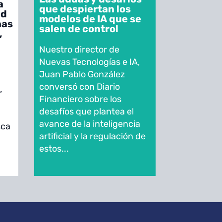
a
que despiertan los
ad
modelos de IA que se
nas
salen de control
,
Nuestro director de
Nuevas Tecnologías e IA,
Juan Pablo González
conversó con Diario
,
Financiero sobre los
desafíos que plantea el
avance de la inteligencia
sca
artificial y la regulación de
estos...
y