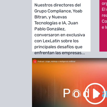
or
Nuestros directores del
El
Grupo Compliance, Yoab
re
Bitran, y Nuevas
Co
Tecnologías e IA, Juan
e I
Pablo González,
conversaron en exclusiva
con LexLatin sobre los
principales desafíos que
enfrentan las empresas...