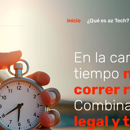
Inicio
¿Qué es az Tech?
En la car
tiempo
correr 
Combin
legal y