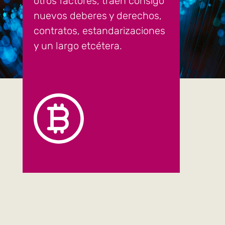
otros factores, traen consigo
nuevos deberes y derechos,
contratos, estandarizaciones
y un largo etcétera.