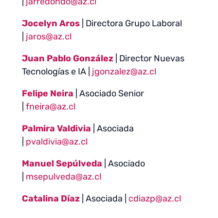
|
jarredondo@az.cl
Jocelyn Aros
| Directora Grupo Laboral
|
jaros@az.cl
Juan Pablo González
| Director Nuevas
Tecnologías e IA |
jgonzalez@az.cl
Felipe Neira
| Asociado Senior
|
fneira@az.cl
Palmira Valdivia
| Asociada
|
pvaldivia@az.cl
Manuel Sepúlveda
| Asociado
|
msepulveda@az.cl
Catalina Díaz
| Asociada |
cdiazp@az.cl