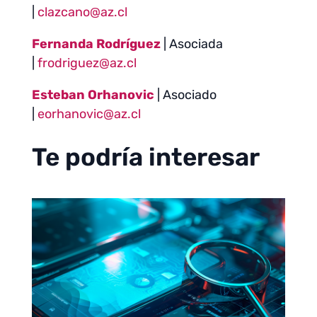
|
clazcano@az.cl
Fernanda Rodríguez
| Asociada
|
frodriguez@az.cl
Esteban Orhanovic
| Asociado
|
eorhanovic@az.cl
Te podría interesar