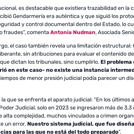
cional, es destacable que existiera trazabilidad en l
cibió Gendarmería era auténtica y que siguió los proto
uridad y control documental dentro del Estado, lo cua
 o fraudes”, comenta
Antonia Nudman
, Asociada Seni
rgo, el caso también revela una limitación estructura
iberante, sin atribuciones para evaluar el contenido de
que dictan los tribunales, sino cumplirlo.
El problema 
ió en este caso- no existe una instancia intermedi
 tiempos de menor presión judicial podía parecer un d
a que se enfrenta el aparato judicial: “En los últimos 
oder Judicial, solo en 2023 se ingresaron más de 3,3 m
e alta complejidad, muchos vinculados a crimen organi
e un error.
Nuestro sistema judicial, que fue diseñ
cias para las que no está del todo preparado
”.