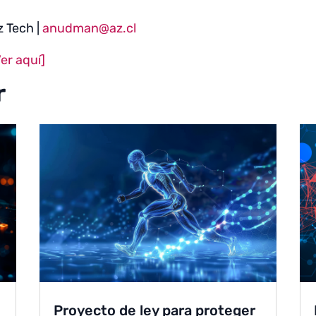
z Tech |
anudman@az.cl
er aquí]
r
Proyecto de ley para proteger