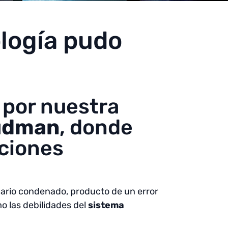
nología pudo
a por nuestra
udman
, donde
uciones
icario condenado, producto de un error
mo las debilidades del
sistema