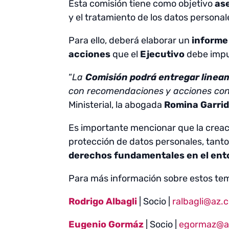
Esta comisión tiene como objetivo
ase
y el tratamiento de los datos personal
Para ello, deberá elaborar un
informe
acciones
que el
Ejecutivo
debe impu
“
La
Comisión podrá entregar linea
con recomendaciones y acciones conc
Ministerial, la abogada
Romina Garri
Es importante mencionar que la creaci
protección de datos personales, tanto
derechos fundamentales en el ento
Para más información sobre estos te
Rodrigo Albagli
| Socio |
ralbagli@az.c
Eugenio Gormáz
| Socio |
egormaz@az