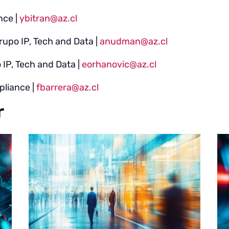
nce |
ybitran@az.cl
rupo IP, Tech and Data |
anudman@az.cl
 IP, Tech and Data |
eorhanovic@az.cl
pliance |
fbarrera@az.cl
r