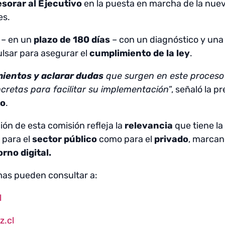
sorar al Ejecutivo
en la puesta en marcha de la nuev
es.
– en un
plazo de 180 días
– con un diagnóstico y una
lsar para asegurar el
cumplimiento de la ley
.
mientos y aclarar dudas
que surgen en este proceso
retas para facilitar su implementación
”, señaló la 
do
.
ón de esta comisión refleja la
relevancia
que tiene l
 para el
sector público
como para el
privado
, marcan
rno digital.
mas pueden consultar a:
l
.cl