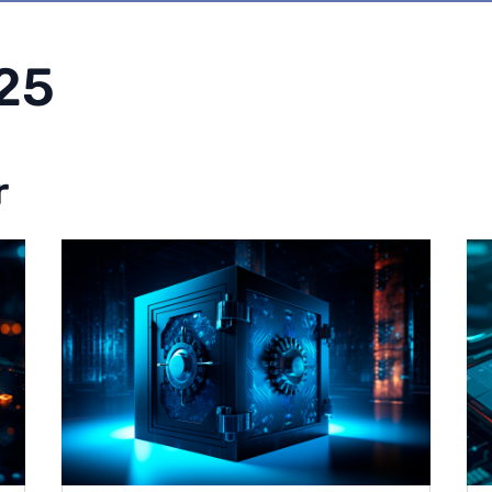
025
r