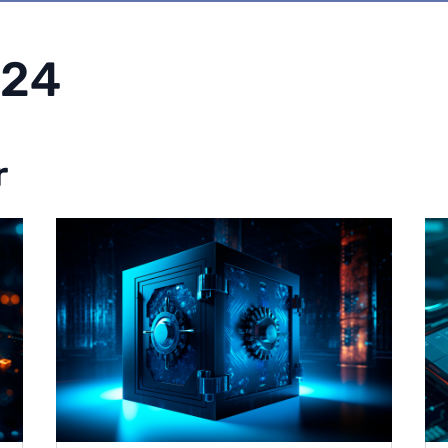
024
r